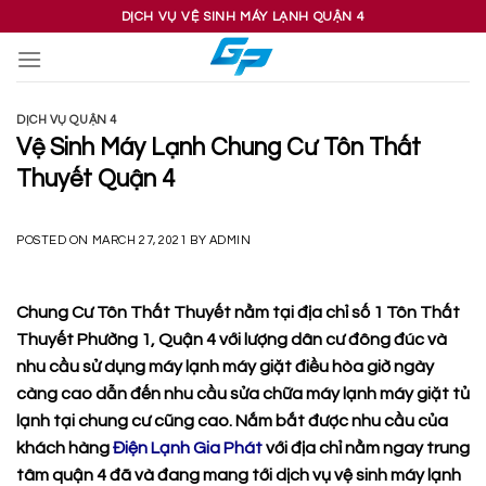
Skip
DỊCH VỤ VỆ SINH MÁY LẠNH QUẬN 4
to
content
DỊCH VỤ QUẬN 4
Vệ Sinh Máy Lạnh Chung Cư Tôn Thất
Thuyết Quận 4
POSTED ON
MARCH 27, 2021
BY
ADMIN
Chung Cư Tôn Thất Thuyết nằm tại địa chỉ số 1 Tôn Thất
Thuyết Phường 1, Quận 4 với lượng dân cư đông đúc và
nhu cầu sử dụng máy lạnh máy giặt điều hòa giờ ngày
càng cao dẫn đến nhu cầu sửa chữa máy lạnh máy giặt tủ
lạnh tại chung cư cũng cao. Nắm bắt được nhu cầu của
khách hàng
Điện Lạnh Gia Phát
với địa chỉ nằm ngay trung
tâm quận 4 đã và đang mang tới dịch vụ
vệ sinh máy lạnh