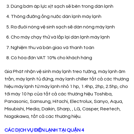
Dùng bơm áp lực xịt sạch sẽ bên trong dàn lạnh
Thông đường ống nước dàn lạnh máy lạnh
Ra đuôi nóng vệ sinh sạch sẽ dàn nóng máy lạnh
Cho máy chạy thử và lắp lại dàn lạnh máy lạnh
Nghiệm thu và bàn giao và thanh toán
Có hóa đơn VAT 10% cho khách hàng
Gia Phát nhận vệ sinh máy lạnh treo tường, máy lạnh âm
trần, máy lạnh tủ đứng, máy lanh chiller tất cả các thương
hiệu máy lạnh từ máy lạnh nhỏ 1 hp, 1.4hp, 2hp, 2.5hp, cho
tới máy 10 hp của tất cả các thương hiệu Toshiba,
Panasonic, Samsung, Hitachi, Electrolux, Sanyo, Aqua,
Misubishi, Media, Daikin, Sharp, , LG, Casper, Reetech,
Nagakawa, tất cả các thương hiệu.
CÁC DỊCH VỤ ĐIỆN LẠNH TẠI QUẬN 4