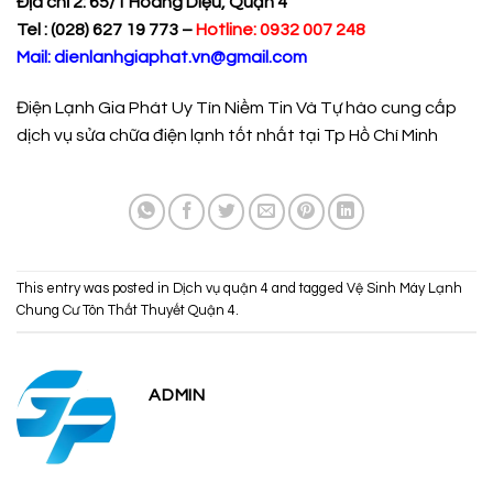
Đ
ị
a ch
ỉ
2: 65/1 Hoàng Diệu, Quận 4
Tel : (028) 627 19 773 –
Hotline: 0932 007 248
Mail: dienlanhgiaphat.vn@gmail.com
Điện Lạnh Gia Phát Uy Tín Niềm Tin Và Tự hào cung cấp
dịch vụ sửa chữa điện lạnh tốt nhất tại Tp Hồ Chí Minh
This entry was posted in
Dịch vụ quận 4
and tagged
Vệ Sinh Máy Lạnh
Chung Cư Tôn Thất Thuyết Quận 4
.
ADMIN