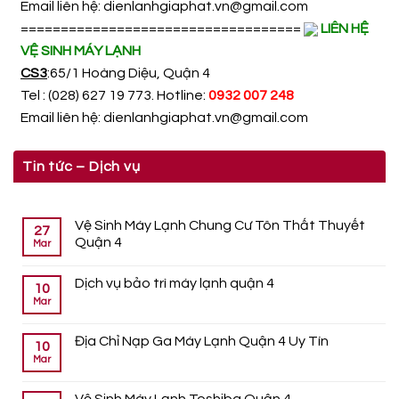
Email liên hệ:
dienlanhgiaphat.vn@gmail.com
===================================
LIÊN HỆ
VỆ SINH MÁY LẠNH
CS3
:65/1 Hoàng Diệu, Quận 4
Tel : (028) 627 19 773. Hotline:
0932 007 248
Email liên hệ:
dienlanhgiaphat.vn@gmail.com
Tin tức – Dịch vụ
Vệ Sinh Máy Lạnh Chung Cư Tôn Thất Thuyết
27
Quận 4
Mar
Dịch vụ bảo trì máy lạnh quận 4
10
Mar
Địa Chỉ Nạp Ga Máy Lạnh Quận 4 Uy Tín
10
Mar