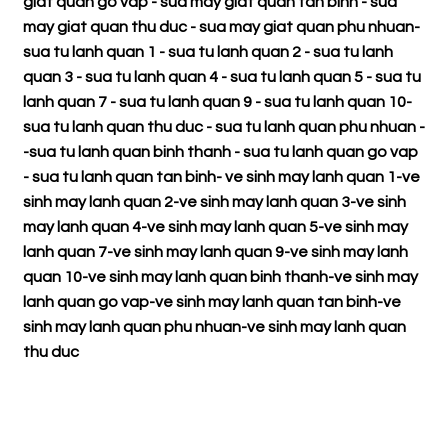
giat quan go vap
-
sua may giat quan tan binh
-
sua
may giat quan thu duc
-
sua may giat quan phu nhuan
-
sua tu lanh quan 1
-
sua tu lanh quan 2
-
sua tu lanh
quan 3
-
sua tu lanh quan 4
-
sua tu lanh quan 5
-
sua tu
lanh quan 7
-
sua tu lanh quan 9
-
sua tu lanh quan 10
-
sua tu lanh quan thu duc
-
sua tu lanh quan phu nhuan
-
-
sua tu lanh quan binh thanh
-
sua tu lanh quan go vap
-
sua tu lanh quan tan binh
-
ve sinh may lanh quan 1
-
ve
sinh may lanh quan 2
-
ve sinh may lanh quan 3
-
ve sinh
may lanh quan 4
-
ve sinh may lanh quan 5
-
ve sinh may
lanh quan 7
-
ve sinh may lanh quan 9
-
ve sinh may lanh
quan 10
-
ve sinh may lanh quan binh thanh
-
ve sinh may
lanh quan go vap
-
ve sinh may lanh quan tan binh
-
ve
sinh may lanh quan phu nhuan
-
ve sinh may lanh quan
thu duc