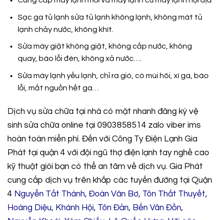
Sạc ga tủ lạnh sửa tủ lạnh không lạnh, không mát tủ
lạnh chảy nước, không khít.
Sửa máy giặt không giặt, không cấp nước, không
quay, báo lỗi đèn, không xả nước….
Sửa máy lạnh yếu lạnh, chỉ ra gió, có mùi hôi, xì ga, báo
lỗi, mất nguồn hết ga…
Dịch vụ sửa chữa tại nhà có mặt nhanh đăng ký vệ
sinh sửa chữa online tại 0903858514 zalo viber ims
hoàn toàn miễn phí. Đến với Công Ty Điện Lạnh Gia
Phát tại quận 4 với đội ngũ thợ điện lạnh tay nghề cao
kỹ thuật giòi bạn có thể an tâm về dịch vụ. Gia Phát
cung cấp dịch vụ trên khắp các tuyến đường tại Quận
4
Nguyễn Tất Thành, Đoàn Văn Bơ, Tôn Thất Thuyết,
Hoàng Diệu, Khánh Hội, Tôn Đản, Bến Vân Đồn,