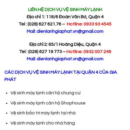
LIÊN H
Ệ
D
Ị
CH V
Ụ
V
Ệ
SINH MÁY L
Ạ
NH
Đị
a ch
ỉ
1: 118/6 Đoàn Văn Bơ, Quận 4
Tel : (028) 627 621.76 –
Hotline: 0933 93 4545
Mail: dienlanhgiaphat.vn@gmail.com
Đ
ị
a ch
ỉ
2: 65/1 Hoàng Diệu, Quận 4
Tel : (028) 627 19 773 –
Hotline: 0932 007 248
Mail: dienlanhgiaphat.vn@gmail.com
CÁC DỊCH VỤ VỆ SINH MÁY LẠNH TẠI QUẬN 4 CỦA GIA
PHÁT
Vệ sinh máy lạnh căn hộ chung cư
Vệ sinh máy lạnh căn hộ Shophouse
Vệ sinh bảo trì máy lạnh tại nhà
Vệ sinh máy lạnh cho nhà hàng