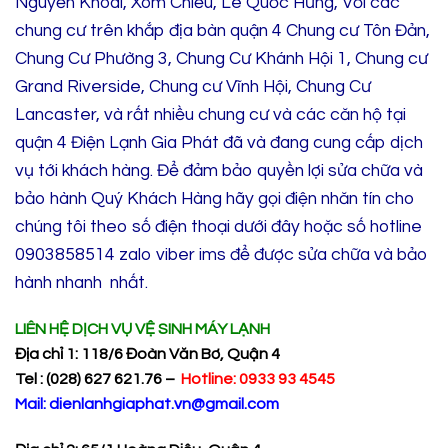
Nguyễn Khoái, Xóm Chiếu, Lê Quốc Hưng, Với các
chung cư trên khắp địa bàn quận 4 Chung cư Tôn Đản,
Chung Cư Phường 3, Chung Cư Khánh Hội 1, Chung cư
Grand Riverside, Chung cư Vĩnh Hội, Chung Cư
Lancaster, và rất nhiều chung cư và các căn hộ tại
quận 4 Điện Lạnh Gia Phát đã và đang cung cấp dịch
vụ tới khách hàng. Để đảm bảo quyền lợi sửa chữa và
bảo hành Quý Khách Hàng hãy gọi điện nhăn tín cho
chúng tôi theo số điện thoại dưới đây hoặc số hotline
0903858514 zalo viber ims để được sửa chữa và bảo
hành nhanh nhất.
LIÊN H
Ệ
D
Ị
CH V
Ụ
V
Ệ
SINH MÁY L
Ạ
NH
Đị
a ch
ỉ
1: 118/6 Đoàn Văn Bơ, Quận 4
Tel : (028) 627 621.76 –
Hotline: 0933 93 4545
Mail: dienlanhgiaphat.vn@gmail.com