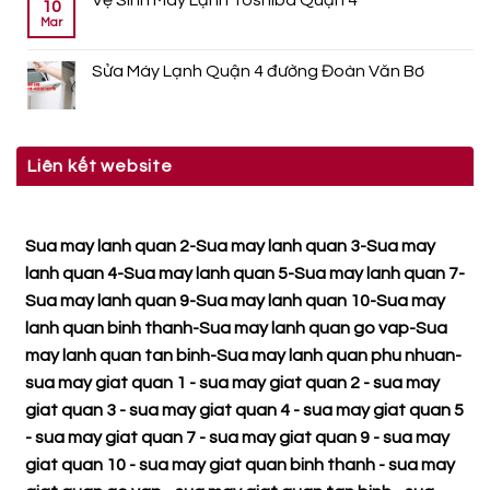
Vệ Sinh Máy Lạnh Toshiba Quận 4
10
Mar
Sửa Máy Lạnh Quận 4 đường Đoàn Văn Bơ
Liên kết website
Sua may lanh quan 2
-
Sua may lanh quan 3
-
Sua may
lanh quan 4
-
Sua may lanh quan 5
-
Sua may lanh quan 7
-
Sua may lanh quan 9
-
Sua may lanh quan 10
-
Sua may
lanh quan binh thanh
-
Sua may lanh quan go vap
-
Sua
may lanh quan tan binh
-
Sua may lanh quan phu nhuan
-
sua may giat quan 1
-
sua may giat quan 2
-
sua may
giat quan 3
-
sua may giat quan 4
-
sua may giat quan 5
-
sua may giat quan 7
-
sua may giat quan 9
-
sua may
giat quan 10
-
sua may giat quan binh thanh
-
sua may