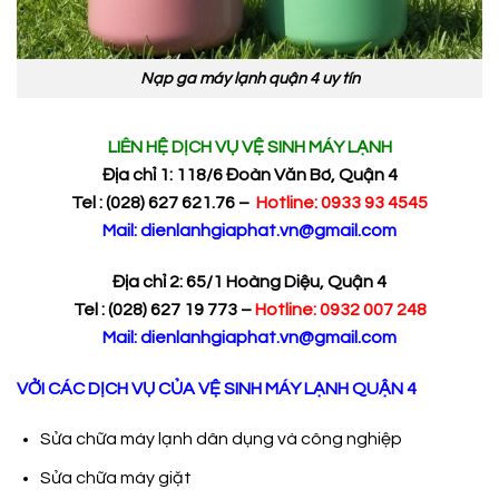
Nạp ga máy lạnh quận 4 uy tín
LIÊN H
Ệ
D
Ị
CH V
Ụ
V
Ệ
SINH MÁY L
Ạ
NH
Đị
a ch
ỉ
1: 118/6 Đoàn Văn Bơ, Quận 4
Tel : (028) 627 621.76 –
Hotline: 0933 93 4545
Mail: dienlanhgiaphat.vn@gmail.com
Đ
ị
a ch
ỉ
2: 65/1 Hoàng Diệu, Quận 4
Tel : (028) 627 19 773 –
Hotline: 0932 007 248
Mail: dienlanhgiaphat.vn@gmail.com
VỞI CÁC DỊCH VỤ CỦA
VỆ SINH MÁY LẠNH QUẬN 4
Sửa chữa máy lạnh dân dụng và công nghiệp
Sửa chữa máy giặt