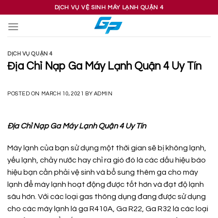
Skip
DỊCH VỤ VỆ SINH MÁY LẠNH QUẬN 4
to
content
DỊCH VỤ QUẬN 4
Địa Chỉ Nạp Ga Máy Lạnh Quận 4 Uy Tín
POSTED ON
MARCH 10, 2021
BY
ADMIN
Địa Chỉ Nạp Ga Máy Lạnh Quận 4 Uy Tín
Máy lạnh của bạn sử dụng một thời gian sẽ bị không lạnh,
yếu lạnh, chảy nước hay chỉ ra gió đó là các dấu hiệu báo
hiệu bạn cần phải vệ sinh và bổ sung thêm ga cho máy
lạnh để máy lạnh hoạt động được tốt hơn và đạt độ lạnh
sâu hơn. Với các loại gas thông dụng đang được sử dụng
cho các máy lạnh là ga R410A, Ga R22, Ga R32 là các loại