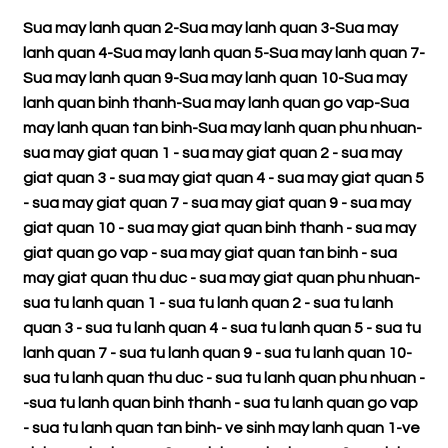
Sua may lanh quan 2
-
Sua may lanh quan 3
-
Sua may
lanh quan 4
-
Sua may lanh quan 5
-
Sua may lanh quan 7
-
Sua may lanh quan 9
-
Sua may lanh quan 10
-
Sua may
lanh quan binh thanh
-
Sua may lanh quan go vap
-
Sua
may lanh quan tan binh
-
Sua may lanh quan phu nhuan
-
sua may giat quan 1
-
sua may giat quan 2
-
sua may
giat quan 3
-
sua may giat quan 4
-
sua may giat quan 5
-
sua may giat quan 7
-
sua may giat quan 9
-
sua may
giat quan 10
-
sua may giat quan binh thanh
-
sua may
giat quan go vap
-
sua may giat quan tan binh
-
sua
may giat quan thu duc
-
sua may giat quan phu nhuan
-
sua tu lanh quan 1
-
sua tu lanh quan 2
-
sua tu lanh
quan 3
-
sua tu lanh quan 4
-
sua tu lanh quan 5
-
sua tu
lanh quan 7
-
sua tu lanh quan 9
-
sua tu lanh quan 10
-
sua tu lanh quan thu duc
-
sua tu lanh quan phu nhuan
-
-
sua tu lanh quan binh thanh
-
sua tu lanh quan go vap
-
sua tu lanh quan tan binh
-
ve sinh may lanh quan 1
-
ve