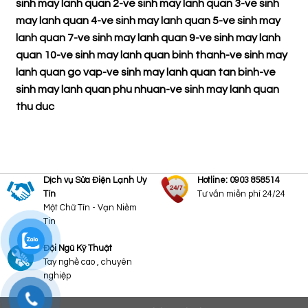
sinh may lanh quan 2
-
ve sinh may lanh quan 3
-
ve sinh
may lanh quan 4
-
ve sinh may lanh quan 5
-
ve sinh may
lanh quan 7
-
ve sinh may lanh quan 9
-
ve sinh may lanh
quan 10
-
ve sinh may lanh quan binh thanh
-
ve sinh may
lanh quan go vap
-
ve sinh may lanh quan tan binh
-
ve
sinh may lanh quan phu nhuan
-
ve sinh may lanh quan
thu duc
Dịch vụ Sửa Điện Lạnh Uy
Hotline: 0903 858514
Tín
Tư vấn miễn phí 24/24
Một Chữ Tín - Vạn Niềm
Tin
Đội Ngũ Kỹ Thuật
Tay nghề cao , chuyên
nghiệp