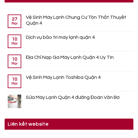
Vệ Sinh Máy Lạnh Chung Cư Tôn Thất Thuyết
27
Quận 4
Mar
Dịch vụ bảo trì máy lạnh quận 4
10
Mar
Địa Chỉ Nạp Ga Máy Lạnh Quận 4 Uy Tín
10
Mar
Vệ Sinh Máy Lạnh Toshiba Quận 4
10
Mar
Sửa Máy Lạnh Quận 4 đường Đoàn Văn Bơ
Liên kết website